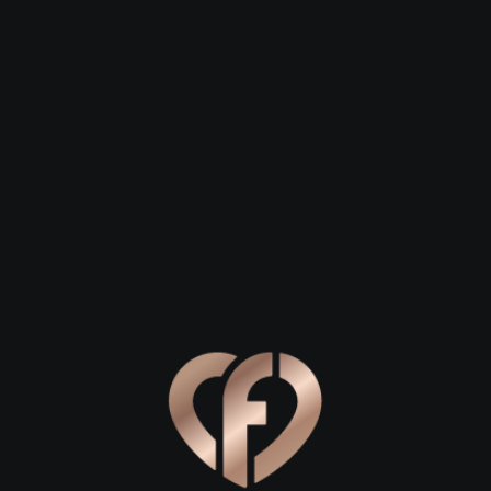
 23
Сергей, 29
Степан, 26
Владимир
Владимир
 древней столицы
о, где история переплетается с романтикой, а каждый шаг
дания. Этот город не просто хранит память о былых веках,
 нет ничего лучше, чем неспешная прогулка по пешеходной
еческие дома, уютные скамейки и отсутствие шумного тран
ения. Пройдитесь до знаменитых Золотых ворот — символа
русской архитектуры.
 на смотровую площадку у памятника князю Владимиру. О
зеленые просторы Залесья. Именно в такие моменты, когда
ся глубже, а сердца открываются навстречу друг другу. Это