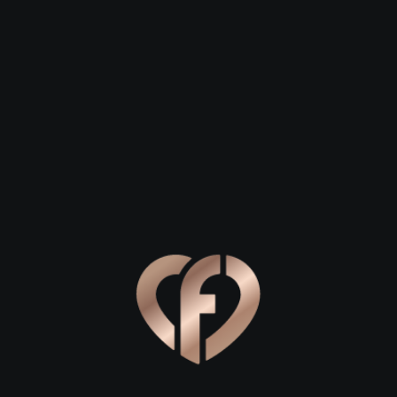
 23
Сергей, 29
Степан, 26
Серпухов
Серпухов
города: где начать знакомство
льное место для первого свидания в Серпухове, позвольте з
х растопить даже самое холодное сердце. Для первой встр
гко поддержать беседу и не чувствовать неловкости от ти
а затем визит в одно из местных заведений. Например, ка
не только вкусную кухню, но и интерьер, располагающий к
ли бокал вина, наблюдая за тихой жизнью старого города.
риокско-Террасной заповедной зоне, если ваше свидание п
й записи, окрестности дарят невероятные виды на Оку. П
друг друга лучше. Свежий речной ветер, шум воды и краси