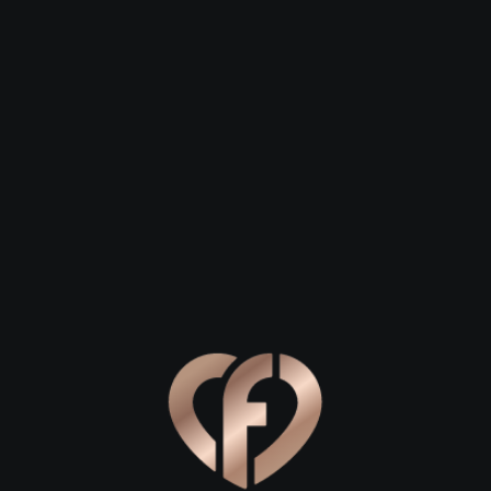
 23
Сергей, 29
Степан, 26
Семилуки
Семилуки
х Дона и в тени вековых дубов
о, где сердце бьется чаще, а разговор льется легко и непр
 вам незабываемые эмоции. Этот уютный уголок Воронежско
альных для зарождения новых чувств. Начните свое свида
 свой бег: шелест камыша, спокойное течение воды и беск
 с другом. Для первой встречи это идеальный вариант: вы 
молчать, наслаждаясь моментом.
арк культуры и отдыха. Это зеленое сердце Семилуков, где
полняя воздух сладким ароматом, летом густая листва спаса
ематографичности. Прогулка по аллеям парка поможет сн