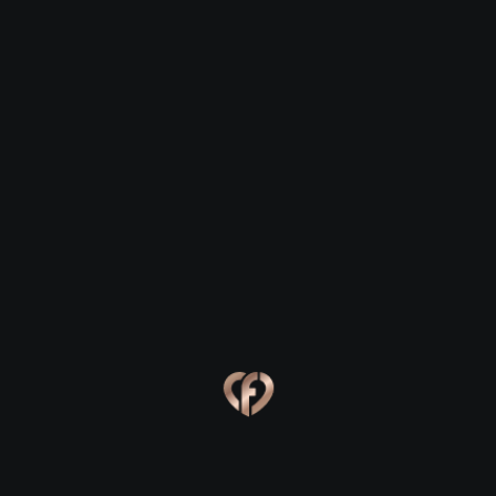
Романтика старинного Подольска:
где зажечь искру
Дорогие друзья, если вы ищете идеальное место
для свидания в Подольске, поздравляем: вы
попали по адресу! Этот город, насыщенный
историей и удивительной атмосферой, предлагает
гораздо больше, чем может показаться на первый
взгляд. Здесь уютные улочки переплетаются с
современными пространствами, создавая
уникальный фон для ваших любовных историй.
Неважно, планируете ли вы первое робкое
знакомство или страстный вечер при свечах —
Подольск готов раскрыть свои лучшие локации
именно для вас.
Прогулки у воды и живописные
парки