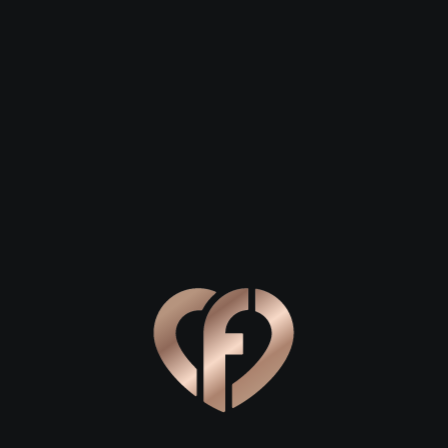
 23
Сергей, 29
Степан, 26
Омск
Омск
ах Иртыша и Омки
льное место для знакомства или развития отношений, Омск
од сочетает в себе сибирский характер и европейский шар
е ваш вечер с прогулки по Любинскому проспекту — это ви
ома и уютные скамейки создают идеальные условия для н
ей, рождаются самые теплые истории любви.
ю набережную. Вид на широкую водную гладь и противопо
ятно держаться за руки, наслаждаясь прохладным ветром, 
ля первого свидания этот маршрут идеален: он позволяет мн
становки ресторана.