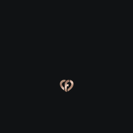
Романтика среди вечной мерзлоты:
где зажечь искру в Новом Уренгое
Дорогие друзья, пусть за окном суровый северный
ветер и температура стремится к экстремальным
значениям, это вовсе не повод отменять свидания!
Напротив, Новый Уренгой — город с уникальной
душой, где холод снаружи только сильнее
разжигает тепло между двумя сердцами. Мы в
Flirtby уверены: умение найти уют в самых
неожиданных местах делает ваши отношения
особенными. Давайте вместе откроем лучшие
локации газовой столицы России для
незабываемых встреч.
Прогулки, согревающие душу:
парки и знаковые места
Начать знакомство или освежить чувства лучше