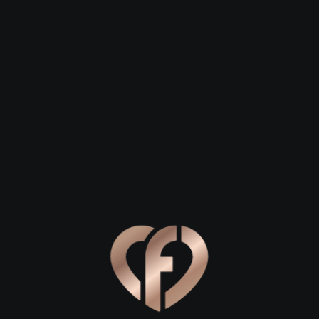
 23
Сергей, 29
Степан, 26
ск
Нижнекамск
Нижнекамск
х Камы: где начать знакомство
льное место для первого свидания в Нижнекамске, позвольт
и живописными видами. Лучшим стартом для вашего романт
о прогулочная зона, а настоящее сердце города, где шум 
руге. Прогуляйтесь по современным дорожкам, остановитесь
айней водной глади. Здесь легко завязать непринужденну
.
должением вечера станет визит в одно из местных заведен
тановкой, где можно спокойно пообщаться за чашечкой ар
т в центре, где интерьер располагает к доверительному раз