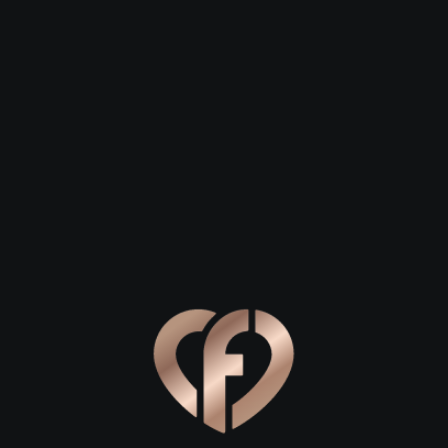
 23
Сергей, 29
Степан, 26
к
Калачинск
Калачинск
ь: прогулки и закаты
о для первого свидания в Калачинске, где можно легко нача
ться к живописной реке Омь. Этот уголок природы дарит г
и вдоль береговой линии станет идеальным началом вашего 
, пение птиц и мягкий шум воды, который располагает к д
время, когда солнце медленно садится за горизонт, окраш
скамейку с видом на водную гладь — это отличная точка дл
слаждаясь моментом. Для активных пар рекомендуем пройт
олжить общение в более оживленной обстановке, наблюдая