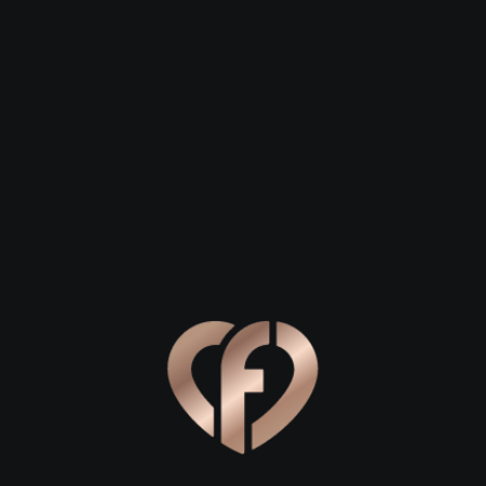
ым людям. Если собеседник настойчиво просит перевести 
 мошеннической схемы. Доверяйте своей интуиции и прекр
защиты сайтов. Многие платформы предлагают функцию жа
ь пользоваться этими инструментами, если кто-то ведет се
еовстречу или звонок перед реальной встречей, чтобы убе
 поможет избежать неловких ситуаций и разочарований в 
ыбирать для общения?
целей. Если вы ищете серьезные отношения, стоит обрати
удитория настроена на создание семьи. Для легкого флирт
тать отзывы о сайте перед началом использования. Обрат
чество фейковых анкет. Также проверьте, есть ли мобильн
полнительными инструментами поиска. Например, если вы 
рядом
без лишних сложностей с настройкой геолокации. Это
 в любое удобное время. Локация играет важную роль, особ