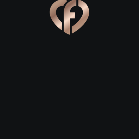
 27
Давид, 28
Елена, 29
Online
 23
Сергей, 29
Степан, 26
где каждый день встречаются тысячи людей. Но как найти 
к можно познакомиться в Москве и какие методы наиболее 