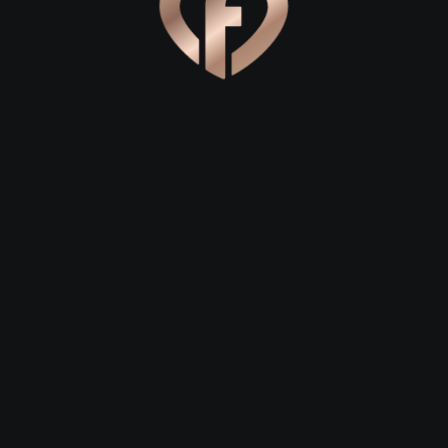
 27
Давид, 28
Елена, 29
Online
 23
Сергей, 29
Степан, 26
сь можно найти не только карьеру и успех, но и любовь. О
ой статье мы расскажем, как сделать процесс поиска парт